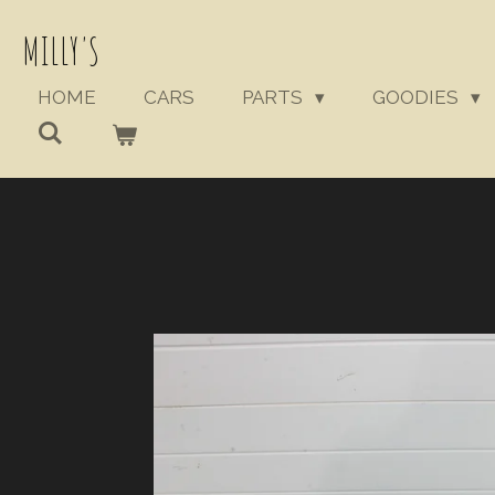
Ga
MILLY'S
direct
naar
HOME
CARS
PARTS
GOODIES
de
hoofdinhoud