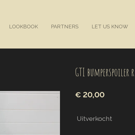
LOOKBOOK
PARTNERS
LET US KNOW
GTI bumperspoiler r
€ 20,00
Uitverkocht