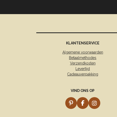
KLANTENSERVICE
Algemene voorwaarden
Betaalmethodes
Verzendkosten
Levertijd
Cadeauverpakking
VIND ONS OP
P
F
I
i
a
n
n
c
s