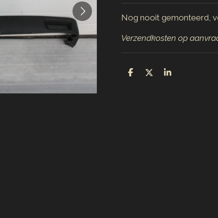
Nog nooit gemonteerd, v
Verzendkosten op aanvra
D
D
S
e
e
h
l
e
a
e
l
r
n
e