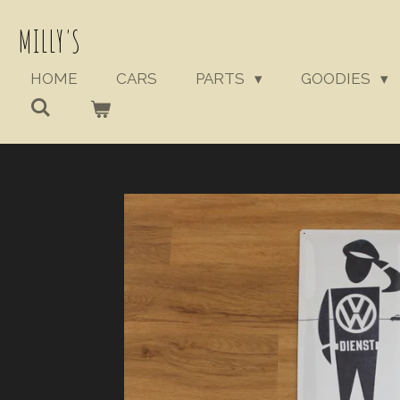
Ga
MILLY'S
direct
naar
HOME
CARS
PARTS
GOODIES
de
hoofdinhoud