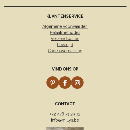
KLANTENSERVICE
Algemene voorwaarden
Betaalmethodes
Verzendkosten
Levertijd
Cadeauverpakking
VIND ONS OP
P
F
I
i
a
n
n
c
s
t
e
t
CONTACT
e
b
a
r
o
g
+32 478 71 29 72
e
o
r
info@millys.be
s
k
a
t
m