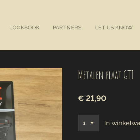
LOOKBOOK
PARTNERS
LET US KNOW
Metalen plaat GTI
€ 21,90
In winkelw