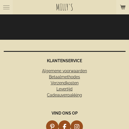
MILLY'S
Ga
direct
naar
de
hoofdinhoud
KLANTENSERVICE
Algemene voorwaarden
Betaalmethodes
Verzendkosten
Levertijd
Cadeauverpakking
VIND ONS OP
P
F
I